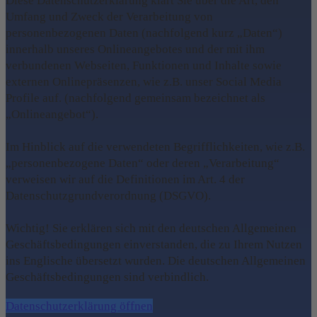
Diese Datenschutzerklärung klärt Sie über die Art, den
Umfang und Zweck der Verarbeitung von
personenbezogenen Daten (nachfolgend kurz „Daten“)
innerhalb unseres Onlineangebotes und der mit ihm
verbundenen Webseiten, Funktionen und Inhalte sowie
externen Onlinepräsenzen, wie z.B. unser Social Media
Profile auf. (nachfolgend gemeinsam bezeichnet als
„Onlineangebot“).
Im Hinblick auf die verwendeten Begrifflichkeiten, wie z.B.
„personenbezogene Daten“ oder deren „Verarbeitung“
verweisen wir auf die Definitionen im Art. 4 der
Datenschutzgrundverordnung (DSGVO).
Wichtig! Sie erklären sich mit den deutschen Allgemeinen
Geschäftsbedingungen einverstanden, die zu Ihrem Nutzen
ins Englische übersetzt wurden. Die deutschen Allgemeinen
Geschäftsbedingungen sind verbindlich.
Datenschutzerklärung öffnen