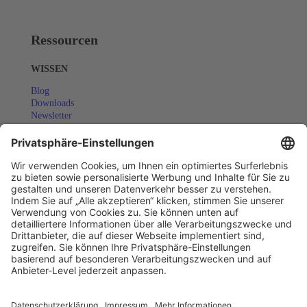
Ressourcen
WISSEN
Blog
Downloads
Newsletter
Success Stories
COMMUNITY
Eventkalender
Webinare
SUPPORT
Dokumentation (EN)
Copyright© Alle Rechte vorbehalten - Actindo 2025
AGB
Datenschutz
Impressum