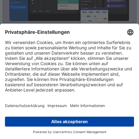
AI & PROCESS ORCHESTRATION
Commerce-Intelligenz
trifft Prozess-Automation.
Actindo erkennt Muster, Engpässe und Ausreißer –
und löst sie mit automatisierten Workflows. Kein
Code, keine Blackbox – ihr steuert Prozesse visuell
und nachvollziehbar.
Visuelle Workflow-Engine mit Business-Logik
Alerts bei Prozessabweichungen
Automatisierte Trigger & Aktionen