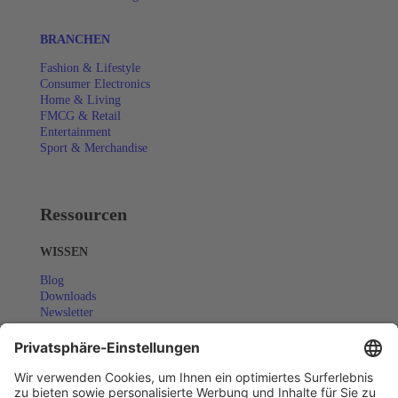
BRANCHEN
Fashion & Lifestyle
Consumer Electronics
Home & Living
FMCG & Retail
Entertainment
Sport & Merchandise
Ressourcen
WISSEN
Blog
Downloads
Newsletter
Success Stories
COMMUNITY
Eventkalender