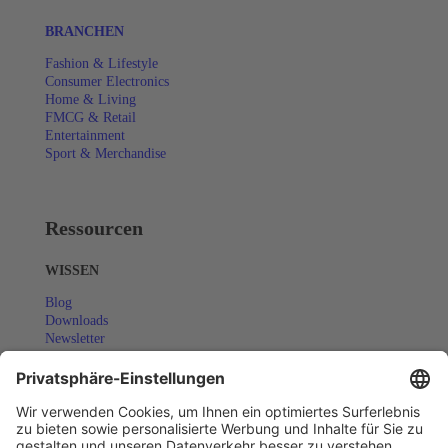
BRANCHEN
Fashion & Lifestyle
Consumer Electronics
Home & Living
FMCG & Retail
Entertainment
Sport & Merchandise
Ressourcen
WISSEN
Blog
Downloads
Newsletter
Success Stories
COMMUNITY
Eventkalender
Webinare