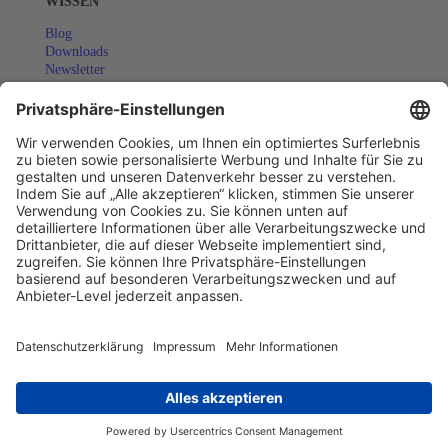
WISSEN
Blog
Downloads
Newsletter
Success Stories
COMMUNITY
Eventkalender
Webinare
SUPPORT
Dokumentation (EN)
Copyright© Alle Rechte vorbehalten - Actindo 2025
AGB
Datenschutz
Impressum
Privatsphäre-Einstellungen