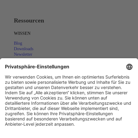
Ressourcen
WISSEN
Blog
Downloads
Newsletter
Success Stories
COMMUNITY
Eventkalender
Webinare
SUPPORT
Dokumentation (EN)
Copyright© Alle Rechte vorbehalten - Actindo 2025
AGB