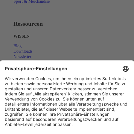
Sport & Merchandise
Ressourcen
WISSEN
Blog
Downloads
Newsletter
Success Stories
COMMUNITY
Eventkalender
Webinare
SUPPORT
Dokumentation (EN)