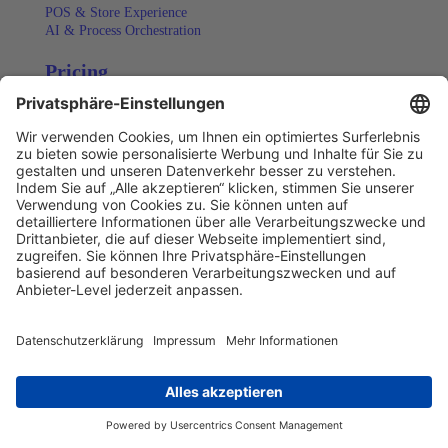
POS & Store Experience
AI & Process Orchestration
Pricing
Lösungen
Operate-Lösung
Orchestrate-Lösung
BRANCHEN
Fashion & Lifestyle
Consumer Electronics
Home & Living
FMCG & Retail
Entertainment
Sport & Merchandise
Ressourcen